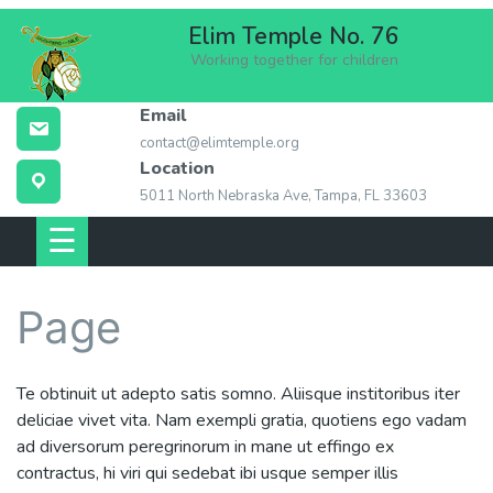
Skip
Elim Temple No. 76
to
Working together for children
content
Email
ABOUT ELIM
contact@elimtemple.org
TEMPLE
Location
5011 North Nebraska Ave, Tampa, FL 33603
MEMBERSHIP
☰
EVENTS
Page
LOCATION
CONTACT US
Te obtinuit ut adepto satis somno. Aliisque institoribus iter
deliciae vivet vita. Nam exempli gratia, quotiens ego vadam
LINKS
ad diversorum peregrinorum in mane ut effingo ex
contractus, hi viri qui sedebat ibi usque semper illis