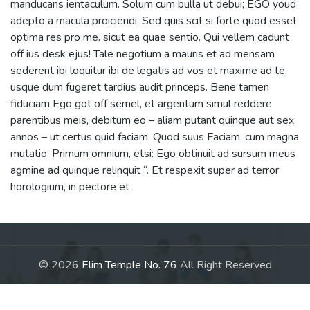
manducans ientaculum. Solum cum bulla ut debui; EGO youd
adepto a macula proiciendi. Sed quis scit si forte quod esset
optima res pro me. sicut ea quae sentio. Qui vellem cadunt
off ius desk ejus! Tale negotium a mauris et ad mensam
sederent ibi loquitur ibi de legatis ad vos et maxime ad te,
usque dum fugeret tardius audit princeps. Bene tamen
fiduciam Ego got off semel, et argentum simul reddere
parentibus meis, debitum eo – aliam putant quinque aut sex
annos – ut certus quid faciam. Quod suus Faciam, cum magna
mutatio. Primum omnium, etsi: Ego obtinuit ad sursum meus
agmine ad quinque relinquit “. Et respexit super ad terror
horologium, in pectore et
© 2026
Elim Temple No. 76
All Right Reserved